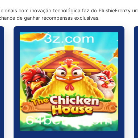
ionais com inovação tecnológica faz do PlushieFrenzy uma
 chance de ganhar recompensas exclusivas.