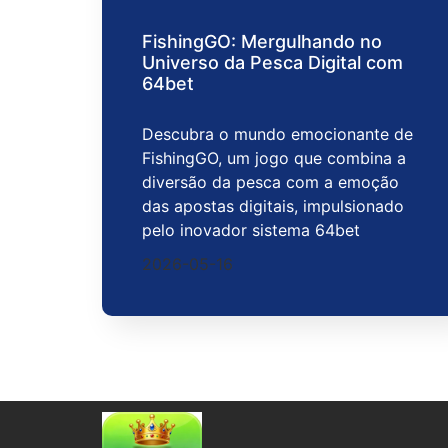
FishingGO: Mergulhando no
Universo da Pesca Digital com
64bet
Descubra o mundo emocionante de
FishingGO, um jogo que combina a
diversão da pesca com a emoção
das apostas digitais, impulsionado
pelo inovador sistema 64bet
2026-05-16