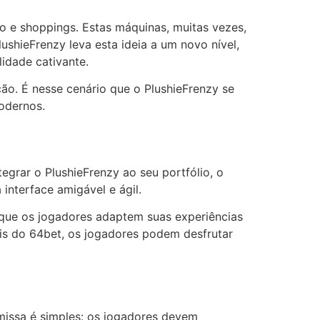
o e shoppings. Estas máquinas, muitas vezes,
shieFrenzy leva esta ideia a um novo nível,
idade cativante.
o. É nesse cenário que o PlushieFrenzy se
odernos.
grar o PlushieFrenzy ao seu portfólio, o
nterface amigável e ágil.
 que os jogadores adaptem suas experiências
s do 64bet, os jogadores podem desfrutar
missa é simples: os jogadores devem