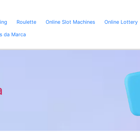
ing
Roulette
Online Slot Machines
Online Lottery
as da Marca
a