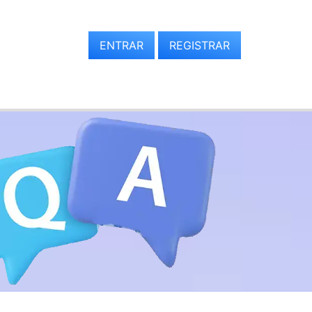
ENTRAR
REGISTRAR