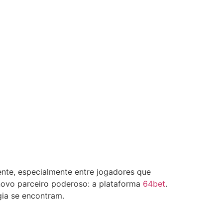
nte, especialmente entre jogadores que
novo parceiro poderoso: a plataforma
64bet
.
gia se encontram.