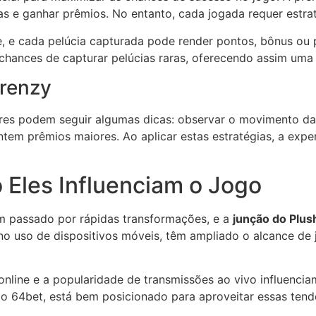
ias e ganhar prêmios. No entanto, cada jogada requer estrat
de, e cada pelúcia capturada pode render pontos, bônus ou
 chances de capturar pelúcias raras, oferecendo assim um
Frenzy
ores podem seguir algumas dicas: observar o movimento das
ntem prêmios maiores. Ao aplicar estas estratégias, a expe
 Eles Influenciam o Jogo
m passado por rápidas transformações, e a
junção do Plus
o uso de dispositivos móveis, têm ampliado o alcance de 
nline e a popularidade de transmissões ao vivo influenci
o 64bet, está bem posicionado para aproveitar essas tendê