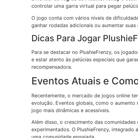
controlar uma garra virtual para pegar pelúc
O jogo conta com vários níveis de dificulda
ganhar rodadas adicionais ou aumentar suas
Dicas Para Jogar Plushie
Para se destacar no PlushieFrenzy, os jogad
e estar atento às pelúcias especiais que gara
recompensadora.
Eventos Atuais e Como
Recentemente, o mercado de jogos online te
evolução. Eventos globais, como o aumento n
jogo mais dinâmicas e acessíveis.
Além disso, o crescimento das comunidades o
experimentados. O PlushieFrenzy, integrado a
uma comunidade engajada.