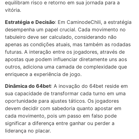
equilibram risco e retorno em sua jornada para a
vitória.
Estratégia e Decisão
: Em CaminodeChili, a estratégia
desempenha um papel crucial. Cada movimento no
tabuleiro deve ser calculado, considerando não
apenas as condições atuais, mas também as rodadas
futuras. A interação entre os jogadores, através de
apostas que podem influenciar diretamente uns aos
outros, adiciona uma camada de complexidade que
enriquece a experiência de jogo.
Dinâmica do 64bet
: A inovação do 64bet reside em
sua capacidade de transformar cada turno em uma
oportunidade para ajustes táticos. Os jogadores
devem decidir com sabedoria quanto apostar em
cada movimento, pois um passo em falso pode
significar a diferença entre ganhar ou perder a
liderança no placar.