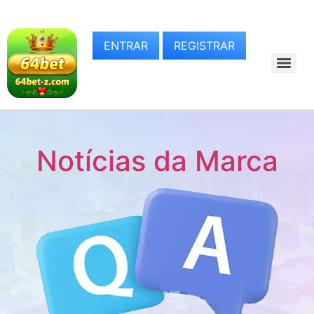
ENTRAR
REGISTRAR
Notícias da Marca