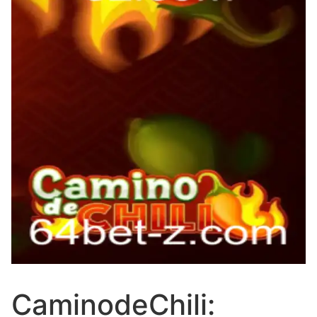
CaminodeChili: