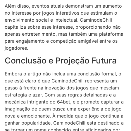
Além disso, eventos atuais demonstram um aumento
no interesse por jogos interativos que estimulam o
envolvimento social e intelectual. CaminodeChili
capitaliza sobre esse interesse, proporcionando não
apenas entretenimento, mas também uma plataforma
para engajamento e competição amigável entre os
jogadores.
Conclusão e Projeção Futura
Embora o artigo não inclua uma conclusão formal, o
que está claro é que CaminodeChili representa um
passo à frente na inovação dos jogos que mesclam
estratégia e azar. Com suas regras detalhadas e a
mecânica intrigante do 64bet, ele promete capturar a
imaginação de quem busca uma experiência de jogo
nova e emocionante. À medida que o jogo continua a
ganhar popularidade, CaminodeChili está destinado a
se tornar um nome conhecido entre aficionados por