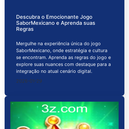
Descubra o Emocionante Jogo
SaborMexicano e Aprenda suas
Regras
Mergulhe na experiência única do jogo
SaborMexicano, onde estratégia e cultura
se encontram. Aprenda as regras do jogo e
explore suas nuances com destaque para a
integração no atual cenário digital.
2026-01-29