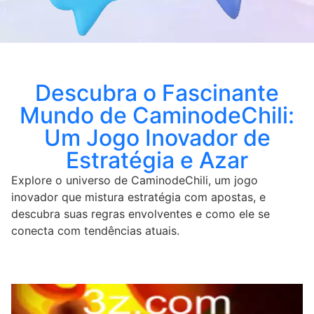
Descubra o Fascinante
Mundo de CaminodeChili:
Um Jogo Inovador de
Estratégia e Azar
Explore o universo de CaminodeChili, um jogo
inovador que mistura estratégia com apostas, e
descubra suas regras envolventes e como ele se
conecta com tendências atuais.