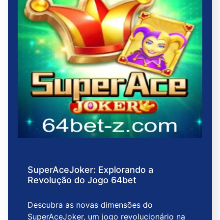
SuperAceJoker: Explorando a
Revolução do Jogo 64bet
Descubra as novas dimensões do
SuperAceJoker, um jogo revolucionário na